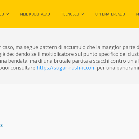
ED
MEIE KOOLITAJAD
TEENUSED
ÕPPEMATERJALID
M
per caso, ma segue pattern di accumulo che la maggior parte
a già decidendo se il moltiplicatore sul punto specifico del clu
tuna bendata, ma di una brutale partita a scacchi contro un 
puoi consultare
https://sugar-rush-it.com
per una panoramica
is