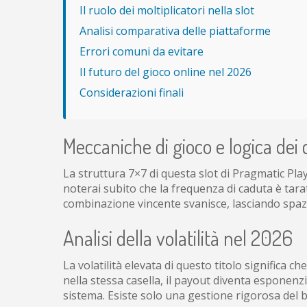
Il ruolo dei moltiplicatori nella slot
Analisi comparativa delle piattaforme
Errori comuni da evitare
Il futuro del gioco online nel 2026
Considerazioni finali
Meccaniche di gioco e logica dei 
La struttura 7×7 di questa slot di Pragmatic Play
noterai subito che la frequenza di caduta è tar
combinazione vincente svanisce, lasciando spaz
Analisi della volatilità nel 2026
La volatilità elevata di questo titolo significa c
nella stessa casella, il payout diventa esponenz
sistema. Esiste solo una gestione rigorosa del b