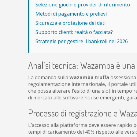
Selezione giochi e provider di riferimento
Metodi di pagamento e prelievi
Sicurezza e protezione dei dati
Supporto clienti: realtà o facciata?
Strategie per gestire il bankroll nel 2026
Analisi tecnica: Wazamba è una t
La domanda sulla
wazamba truffa
ossessiona i
regolamentazione internazionale, il portale util
che possa alterare l’esito di una slot in tempo r
di mercato alle software house emergenti, garant
Processo di registrazione e Waz
L’accesso alla piattaforma deve essere rapido 
tempi di caricamento del 40% rispetto alle versio