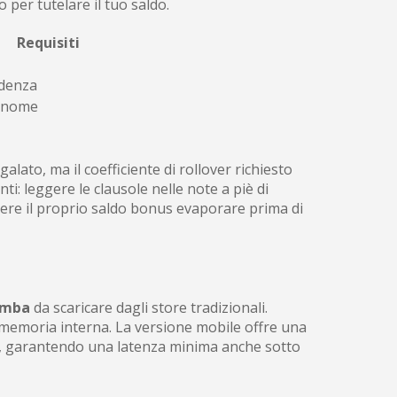
per tutelare il tuo saldo.
Requisiti
idenza
o nome
galato, ma il coefficiente di rollover richiesto
i: leggere le clausole nelle note a piè di
vedere il proprio saldo bonus evaporare prima di
amba
da scaricare dagli store tradizionali.
 memoria interna. La versione mobile offre una
ice, garantendo una latenza minima anche sotto