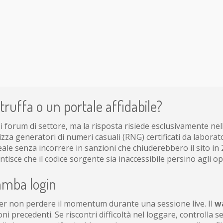
ruffa o un portale affidabile?
 forum di settore, ma la risposta risiede esclusivamente nel
izza generatori di numeri casuali (RNG) certificati da labora
eale senza incorrere in sanzioni che chiuderebbero il sito in 
isce che il codice sorgente sia inaccessibile persino agli op
amba login
per non perdere il momentum durante una sessione live. Il
w
ni precedenti. Se riscontri difficoltà nel loggare, controlla 