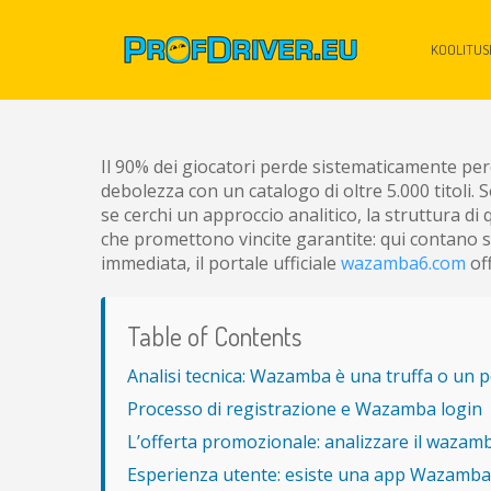
KOOLITUS
Il 90% dei giocatori perde sistematicamente pe
debolezza con un catalogo di oltre 5.000 titoli. Se
se cerchi un approccio analitico, la struttura di
che promettono vincite garantite: qui contano sol
immediata, il portale ufficiale
wazamba6.com
of
Table of Contents
Analisi tecnica: Wazamba è una truffa o un po
Processo di registrazione e Wazamba login
L’offerta promozionale: analizzare il waza
Esperienza utente: esiste una app Wazamba