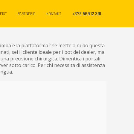
EIST
PARTNERID
KONTAKT
+372 569 12 301
zamba è la piattaforma che mette a nudo questa
ati, sei il cliente ideale per i bot dei dealer, ma
 una precisione chirurgica. Dimentica i portali
ver sotto carico. Per chi necessita di assistenza
ingua.