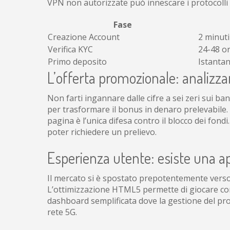
VPN non autorizzate può innescare i protocolli 
Fase
Creazione Account
2 minuti
Verifica KYC
24-48 o
Primo deposito
Istanta
L’offerta promozionale: analizz
Non farti ingannare dalle cifre a sei zeri sui ban
per trasformare il bonus in denaro prelevabile. N
pagina è l’unica difesa contro il blocco dei fond
poter richiedere un prelievo.
Esperienza utente: esiste una
Il mercato si è spostato prepotentemente verso
L’ottimizzazione HTML5 permette di giocare con
dashboard semplificata dove la gestione del pro
rete 5G.