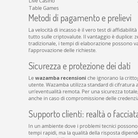
Live Casino
Table Games
Metodi di pagamento e prelievi
La velocità di incasso è il vero test di affidabi
tutto sulle criptovalute. Il vantaggio è duplice:
tradizionale, i tempi di elaborazione possono v
l’approvazione delle richieste.
Sicurezza e protezione dei dati
Le
wazamba recensioni
che ignorano la crittog
utente. Wazamba utilizza standard di cifratura a 2
un’eventualità remota. Per una sicurezza totale, 
anche in caso di compromissione delle credenzia
Supporto clienti: realtà o facciat
In un ambiente dove i problemi tecnici possono 
tempi rapidi, ma la qualità della risposta dipende