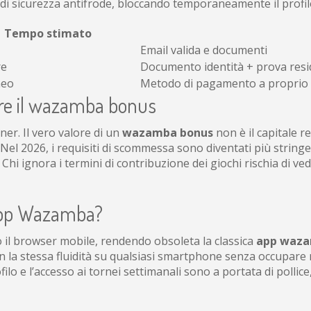
di sicurezza antifrode, bloccando temporaneamente il profilo 
Tempo stimato
Email valida e documenti
re
Documento identità + prova res
neo
Metodo di pagamento a propri
are il wazamba bonus
ner. Il vero valore di un
wazamba bonus
non è il capitale re
el 2026, i requisiti di scommessa sono diventati più stringent
i. Chi ignora i termini di contribuzione dei giochi rischia di 
 app Wazamba?
 il browser mobile, rendendo obsoleta la classica
app waz
 la stessa fluidità su qualsiasi smartphone senza occupare
filo e l’accesso ai tornei settimanali sono a portata di poll