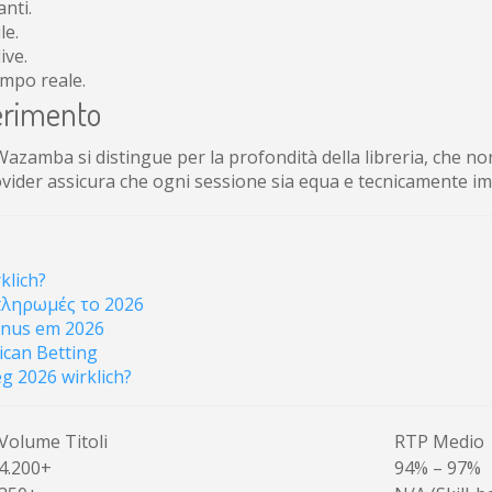
nti.
le.
ive.
empo reale.
ferimento
azamba si distingue per la profondità della libreria, che non s
rovider assicura che ogni sessione sia equa e tecnicamente imp
klich?
 πληρωμές το 2026
Bônus em 2026
ican Betting
eg 2026 wirklich?
Volume Titoli
RTP Medio
4.200+
94% – 97%