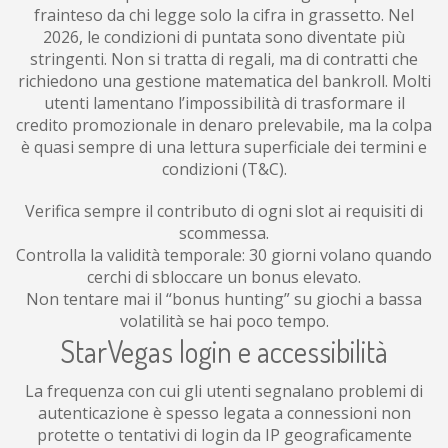
frainteso da chi legge solo la cifra in grassetto. Nel
2026, le condizioni di puntata sono diventate più
stringenti. Non si tratta di regali, ma di contratti che
richiedono una gestione matematica del bankroll. Molti
utenti lamentano l’impossibilità di trasformare il
credito promozionale in denaro prelevabile, ma la colpa
è quasi sempre di una lettura superficiale dei termini e
condizioni (T&C).
Verifica sempre il contributo di ogni slot ai requisiti di
scommessa.
Controlla la validità temporale: 30 giorni volano quando
cerchi di sbloccare un bonus elevato.
Non tentare mai il “bonus hunting” su giochi a bassa
volatilità se hai poco tempo.
StarVegas login e accessibilità
La frequenza con cui gli utenti segnalano problemi di
autenticazione è spesso legata a connessioni non
protette o tentativi di login da IP geograficamente