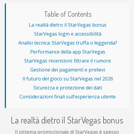
Table of Contents
La realtà dietro il StarVegas bonus
StarVegas login e accessibilità
Analisi tecnica: StarVegas truffa o leggenda?
Performance della app StarVegas
StarVegas recensioni: filtrare il rumore
Gestione dei pagamenti e prelievi
Il futuro del gioco su StarVegas nel 2026
Sicurezza e protezione dei dati
Considerazioni finali sull’esperienza utente
La realtà dietro il StarVegas bonus
Il sistema promozionale di StarVegas è spesso