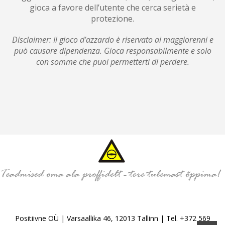
gioca a favore dell’utente che cerca serietà e
protezione.
Disclaimer: Il gioco d’azzardo è riservato ai maggiorenni e
può causare dipendenza. Gioca responsabilmente e solo
con somme che puoi permetterti di perdere.
Positiivne OÜ | Varsaallika 46, 12013 Tallinn | Tel. +372 569