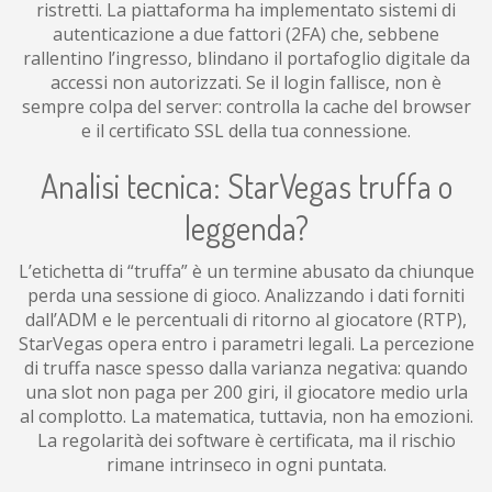
ristretti. La piattaforma ha implementato sistemi di
autenticazione a due fattori (2FA) che, sebbene
rallentino l’ingresso, blindano il portafoglio digitale da
accessi non autorizzati. Se il login fallisce, non è
sempre colpa del server: controlla la cache del browser
e il certificato SSL della tua connessione.
Analisi tecnica: StarVegas truffa o
leggenda?
L’etichetta di “truffa” è un termine abusato da chiunque
perda una sessione di gioco. Analizzando i dati forniti
dall’ADM e le percentuali di ritorno al giocatore (RTP),
StarVegas opera entro i parametri legali. La percezione
di truffa nasce spesso dalla varianza negativa: quando
una slot non paga per 200 giri, il giocatore medio urla
al complotto. La matematica, tuttavia, non ha emozioni.
La regolarità dei software è certificata, ma il rischio
rimane intrinseco in ogni puntata.