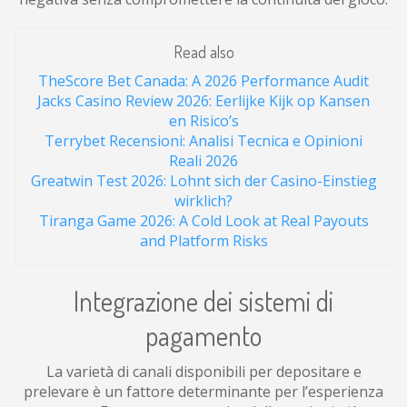
Read also
TheScore Bet Canada: A 2026 Performance Audit
Jacks Casino Review 2026: Eerlijke Kijk op Kansen
en Risico’s
Terrybet Recensioni: Analisi Tecnica e Opinioni
Reali 2026
Greatwin Test 2026: Lohnt sich der Casino-Einstieg
wirklich?
Tiranga Game 2026: A Cold Look at Real Payouts
and Platform Risks
Integrazione dei sistemi di
pagamento
La varietà di canali disponibili per depositare e
prelevare è un fattore determinante per l’esperienza