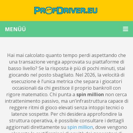
MENÜÜ
Hai mai calcolato quanto tempo perdi aspettando che
una transazione venga approvata su piattaforme di
basso livello? Se la risposta è più di pochi minuti, stai
giocando nel posto sbagliato. Nel 2026, la velocità di
esecuzione è l’unica metrica che separa i giocatori
occasionali da chi gestisce il proprio bankroll con
rigore matematico. Chi punta a
spin million
non cerca
intrattenimento passivo, ma un’infrastruttura capace di
reggere ritmi di gioco elevati senza intoppi tecnici o
latenze sospette. Per chi desidera approfondire la
struttura operativa, è possibile consultare i dettagli
aggiornati direttamente su
spin million
, dove vengono