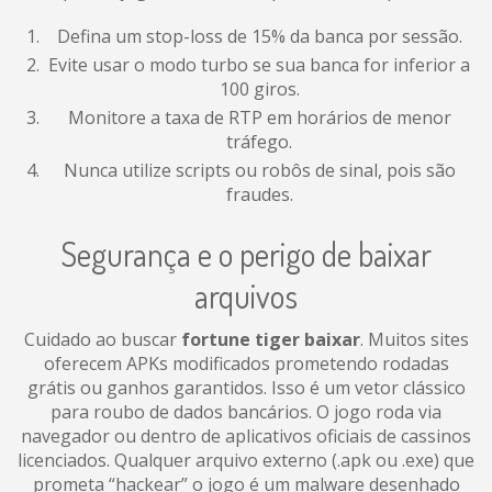
Defina um stop-loss de 15% da banca por sessão.
Evite usar o modo turbo se sua banca for inferior a
100 giros.
Monitore a taxa de RTP em horários de menor
tráfego.
Nunca utilize scripts ou robôs de sinal, pois são
fraudes.
Segurança e o perigo de baixar
arquivos
Cuidado ao buscar
fortune tiger baixar
. Muitos sites
oferecem APKs modificados prometendo rodadas
grátis ou ganhos garantidos. Isso é um vetor clássico
para roubo de dados bancários. O jogo roda via
navegador ou dentro de aplicativos oficiais de cassinos
licenciados. Qualquer arquivo externo (.apk ou .exe) que
prometa “hackear” o jogo é um malware desenhado