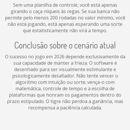
Sem uma planilha de controle, você está apenas
girando o caça-níqueis às cegas. Se sua banca não
permite pelo menos 200 rodadas no valor mínimo, você
não está jogando, está apenas esperando uma sorte
que estatisticamente não virá a tempo.
Conclusão sobre o cenário atual
O sucesso no jogo em 2026 depende exclusivamente da
sua capacidade de manter a frieza. O software é
desenhado para ser visualmente estimulante e
psicologicamente desafiador. Não tente vencer o
algoritmo com intuição ou sorte; vença-o com
matemática, controle de tempo e a escolha de
plataformas que honram os pagamentos dentro do
prazo estipulado. O tigre não perdoa a ganância, mas
recompensa a paciência calculada.