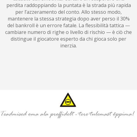
perdita raddoppiando la puntata è la strada più rapida
per l’azzeramento del conto. Allo stesso modo,
mantenere la stessa strategia dopo aver perso il 30%
del bankroll è un errore fatale. La flessibilità tattica —
cambiare numero di righe o livello di rischio — è ciò che
distingue il giocatore esperto da chi gioca solo per
inerzia.