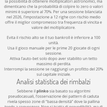
la possibilità di ottenere moltiplicatori astronomici, ma
dimenticano che la probabilità di colpire lo zero o valori
minimi è superiore al 70%. Per una sessione bilanciata
nel 2026, l’impostazione a 12 righe con rischio medio
offre il miglior compromesso tra frequenza di vincita e
valore del moltiplicatore.
Evita il rischio alto se il tuo bankroll è inferiore a 100
unità.
Usa il gioco manuale per le prime 20 giocate di ogni
sessione.
Attiva l’auto-bet solo dopo aver stabilito un tetto
massimo di perdita.
Interrompi la sessione se raggiungi un profitto del 20%
sul capitale iniziale.
Analisi statistica dei rimbalzi
Sebbene il
plinko
sia basato su algoritmi
pseudocasuali, l’osservazione dei pattern di caduta
rivela spesso zone di “bassa densità” dove la pallina
tende a convergere. Non si tratta di prevedibilità, ma di