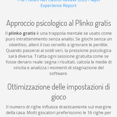
Experience Report
Approccio psicologico al Plinko gratis
Il
plinko gratis
è una trappola mentale se usato come
puro intrattenimento senza analisi. Se giochi senza un
obiettivo, alleni il tuo cervello a ignorare le perdite.
Quando passerai ai soldi veri, la pressione psicologica
sarà diversa. Tratta ogni sessione gratuita come se
fosse denaro reale: segna i risultati, calcola le medie di
vincita e analizza i momenti di stagnazione del
software.
Ottimizzazione delle impostazioni di
gioco
Il numero di righe influisce drasticamente sul margine
della casa. Molti giocatori preferiscono le 16 righe per