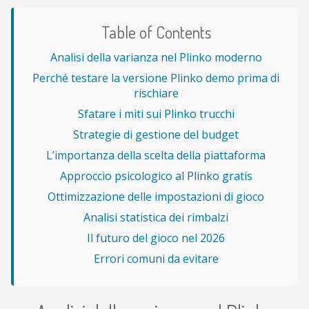
Table of Contents
Analisi della varianza nel Plinko moderno
Perché testare la versione Plinko demo prima di
rischiare
Sfatare i miti sui Plinko trucchi
Strategie di gestione del budget
L’importanza della scelta della piattaforma
Approccio psicologico al Plinko gratis
Ottimizzazione delle impostazioni di gioco
Analisi statistica dei rimbalzi
Il futuro del gioco nel 2026
Errori comuni da evitare