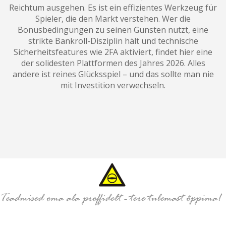
Reichtum ausgehen. Es ist ein effizientes Werkzeug für
Spieler, die den Markt verstehen. Wer die
Bonusbedingungen zu seinen Gunsten nutzt, eine
strikte Bankroll-Disziplin hält und technische
Sicherheitsfeatures wie 2FA aktiviert, findet hier eine
der solidesten Plattformen des Jahres 2026. Alles
andere ist reines Glücksspiel – und das sollte man nie
mit Investition verwechseln.