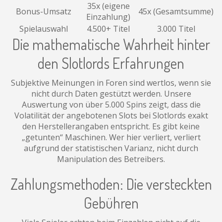
35x (eigene
Bonus-Umsatz
45x (Gesamtsumme)
Einzahlung)
Spielauswahl
4.500+ Titel
3.000 Titel
Die mathematische Wahrheit hinter
den Slotlords Erfahrungen
Subjektive Meinungen in Foren sind wertlos, wenn sie
nicht durch Daten gestützt werden. Unsere
Auswertung von über 5.000 Spins zeigt, dass die
Volatilität der angebotenen Slots bei Slotlords exakt
den Herstellerangaben entspricht. Es gibt keine
„getunten“ Maschinen. Wer hier verliert, verliert
aufgrund der statistischen Varianz, nicht durch
Manipulation des Betreibers.
Zahlungsmethoden: Die versteckten
Gebühren