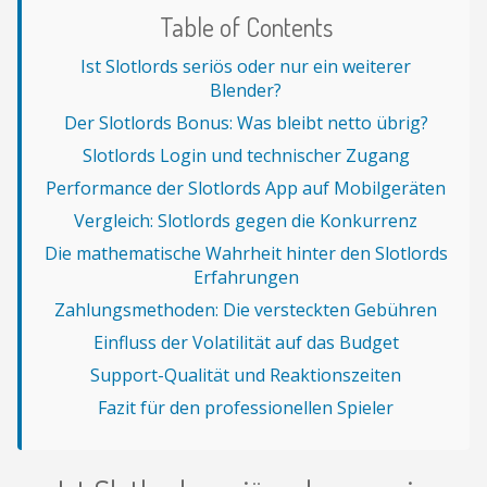
Table of Contents
Ist Slotlords seriös oder nur ein weiterer
Blender?
Der Slotlords Bonus: Was bleibt netto übrig?
Slotlords Login und technischer Zugang
Performance der Slotlords App auf Mobilgeräten
Vergleich: Slotlords gegen die Konkurrenz
Die mathematische Wahrheit hinter den Slotlords
Erfahrungen
Zahlungsmethoden: Die versteckten Gebühren
Einfluss der Volatilität auf das Budget
Support-Qualität und Reaktionszeiten
Fazit für den professionellen Spieler