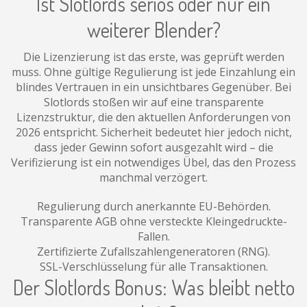
Ist Slotlords seriös oder nur ein
weiterer Blender?
Die Lizenzierung ist das erste, was geprüft werden
muss. Ohne gültige Regulierung ist jede Einzahlung ein
blindes Vertrauen in ein unsichtbares Gegenüber. Bei
Slotlords stoßen wir auf eine transparente
Lizenzstruktur, die den aktuellen Anforderungen von
2026 entspricht. Sicherheit bedeutet hier jedoch nicht,
dass jeder Gewinn sofort ausgezahlt wird – die
Verifizierung ist ein notwendiges Übel, das den Prozess
manchmal verzögert.
Regulierung durch anerkannte EU-Behörden.
Transparente AGB ohne versteckte Kleingedruckte-
Fallen.
Zertifizierte Zufallszahlengeneratoren (RNG).
SSL-Verschlüsselung für alle Transaktionen.
Der Slotlords Bonus: Was bleibt netto