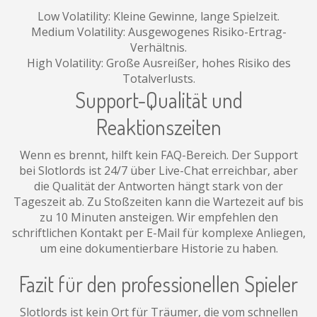
Low Volatility: Kleine Gewinne, lange Spielzeit.
Medium Volatility: Ausgewogenes Risiko-Ertrag-
Verhältnis.
High Volatility: Große Ausreißer, hohes Risiko des
Totalverlusts.
Support-Qualität und
Reaktionszeiten
Wenn es brennt, hilft kein FAQ-Bereich. Der Support
bei Slotlords ist 24/7 über Live-Chat erreichbar, aber
die Qualität der Antworten hängt stark von der
Tageszeit ab. Zu Stoßzeiten kann die Wartezeit auf bis
zu 10 Minuten ansteigen. Wir empfehlen den
schriftlichen Kontakt per E-Mail für komplexe Anliegen,
um eine dokumentierbare Historie zu haben.
Fazit für den professionellen Spieler
Slotlords ist kein Ort für Träumer, die vom schnellen