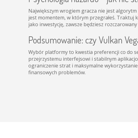
Największym wrogiem gracza nie jest algorytm 
jest momentem, w którym przegrałeś. Traktuj kasy
jako inwestycję, zawsze będziesz rozczarowany
Podsumowanie: czy Vulkan Vega
Wybór platformy to kwestia preferencji co do se
przejrzystemu interfejsowi i stabilnym aplikacj
ograniczenie strat i maksymalne wykorzystanie
finansowych problemów.