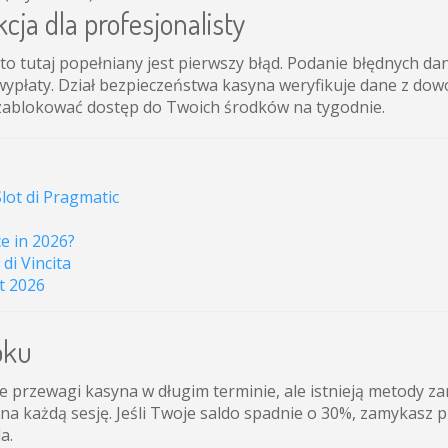
cja dla profesjonalisty
 to tutaj popełniany jest pierwszy błąd. Podanie błędnych d
płaty. Dział bezpieczeństwa kasyna weryfikuje dane z dowo
 zablokować dostęp do Twoich środków na tygodnie.
Slot di Pragmatic
e in 2026?
di Vincita
t 2026
oku
zewagi kasyna w długim terminie, ale istnieją metody zarz
rat na każdą sesję. Jeśli Twoje saldo spadnie o 30%, zamykas
a.