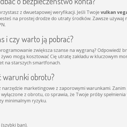
adbać o bezpieczeństwo konta?
orzystasz z dwuetapowej weryfikacji. Jeśli Twoje
vulkan veg
esteś na prostej drodze do utraty środków. Zawsze używaj me
PN.
s i czy warto ją pobrać?
programowanie zwiększa szanse na wygraną? Odpowiedź brzmi
ze na żywo mogą kosztować Cię utratę zakładu w kluczowym mo
wet na starszych smartfonach.
ć warunki obrotu?
cz narzędzie marketingowe z zaporowymi warunkami. Zanim a
 wyłączone z obrotu, co sprawia, że Twoje próby spełnieni
rzy minimalnym ryzyku.
(szybki ban).