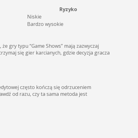
Ryzyko
Niskie
Bardzo wysokie
ć, że gry typu “Game Shows” mają zazwyczaj
rzymaj się gier karcianych, gdzie decyzja gracza
edytowej często kończą się odrzuceniem
awdź od razu, czy ta sama metoda jest