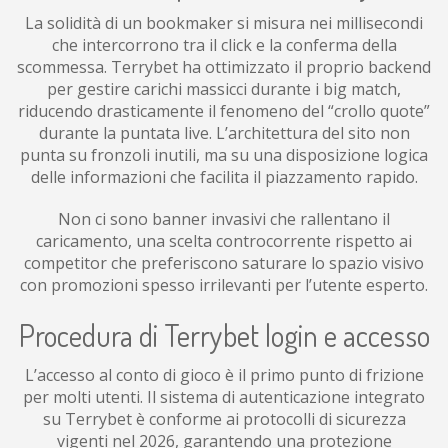
La solidità di un bookmaker si misura nei millisecondi
che intercorrono tra il click e la conferma della
scommessa. Terrybet ha ottimizzato il proprio backend
per gestire carichi massicci durante i big match,
riducendo drasticamente il fenomeno del “crollo quote”
durante la puntata live. L’architettura del sito non
punta su fronzoli inutili, ma su una disposizione logica
delle informazioni che facilita il piazzamento rapido.
Non ci sono banner invasivi che rallentano il
caricamento, una scelta controcorrente rispetto ai
competitor che preferiscono saturare lo spazio visivo
con promozioni spesso irrilevanti per l’utente esperto.
Procedura di Terrybet login e accesso
L’accesso al conto di gioco è il primo punto di frizione
per molti utenti. Il sistema di autenticazione integrato
su Terrybet è conforme ai protocolli di sicurezza
vigenti nel 2026, garantendo una protezione