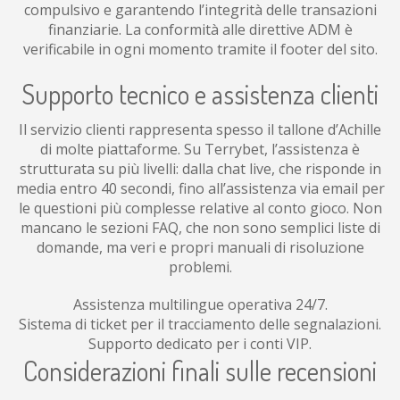
compulsivo e garantendo l’integrità delle transazioni
finanziarie. La conformità alle direttive ADM è
verificabile in ogni momento tramite il footer del sito.
Supporto tecnico e assistenza clienti
Il servizio clienti rappresenta spesso il tallone d’Achille
di molte piattaforme. Su Terrybet, l’assistenza è
strutturata su più livelli: dalla chat live, che risponde in
media entro 40 secondi, fino all’assistenza via email per
le questioni più complesse relative al conto gioco. Non
mancano le sezioni FAQ, che non sono semplici liste di
domande, ma veri e propri manuali di risoluzione
problemi.
Assistenza multilingue operativa 24/7.
Sistema di ticket per il tracciamento delle segnalazioni.
Supporto dedicato per i conti VIP.
Considerazioni finali sulle recensioni