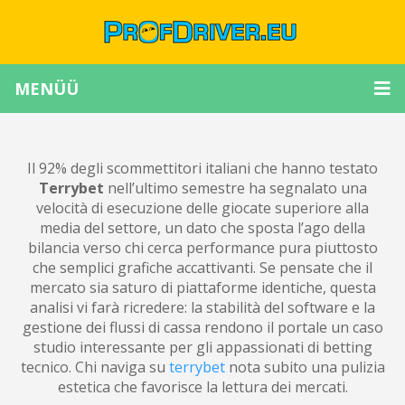
MENÜÜ
Il 92% degli scommettitori italiani che hanno testato
Terrybet
nell’ultimo semestre ha segnalato una
velocità di esecuzione delle giocate superiore alla
media del settore, un dato che sposta l’ago della
bilancia verso chi cerca performance pura piuttosto
che semplici grafiche accattivanti. Se pensate che il
mercato sia saturo di piattaforme identiche, questa
analisi vi farà ricredere: la stabilità del software e la
gestione dei flussi di cassa rendono il portale un caso
studio interessante per gli appassionati di betting
tecnico. Chi naviga su
terrybet
nota subito una pulizia
estetica che favorisce la lettura dei mercati.