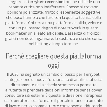
Leggere le
terrybet recensioni
online richiede una
capacità critica non indifferente. Spesso si trovano
opinioni polarizzate, frutto di esperienze soggettive
che poco hanno a che fare con la qualità tecnica della
piattaforma. Chi cerca una piattaforma solida, veloce e
con un palinsesto degno di nota troverà in questo
bookmaker un alleato affidabile. L’assenza di fronzoli
grafici non deve ingannare: la sostanza è ciò che conta
nel betting a lungo termine.
Perché scegliere questa piattaforma
oggi
Il 2026 ha segnato un cambio di passo per Terrybet.
L’integrazione di nuove funzionalità di analisi statistica
direttamente nella scheda scommessa permette
all’utente di prendere decisioni informate senza dover
consultare siti esterni. È questa la direzione intrapresa
dall’operatore: trasformare il portale in uno strumento
di lavoro per lo scommettitore consapevole, riducendo