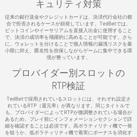
キュリティ対策
従来の銀行送金やクレジットカードは、決済代行会社の都
合で拒否されるケースが頻発しています。TedBetでは、
ビットコインやイーサリアムを直接入出金に使用すること
で、決済の成功率を飛躍的に高めることが可能です。さら
に、ウォレットを分けることで個人情報の漏洩リスクを最
小限に抑え、匿名性を担保しながらゲームに集中できる環
境が整っています。
プロバイダー別スロットの
RTP検証
TedBetで採用されているスロットには、それぞれ設定さ
れているRTP（還元率）が異なります。同じタイトルで
も、プロバイダーによってRTPが微調整されている場合が
あるため、プレイ前にインフォメーションセクションで詳
細を確認することは必須です。高ボラティリティ機で一発
を狙うか、低ボラティリティ機で着実にボーナスを消化す