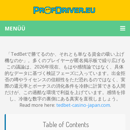
MENÜÜ
「TedBetで勝てるのか、それとも単なる資金の吸い上げ
機なのか」。多くのプレイヤーが匿名掲示板で繰り広げる
この議論は、2026年現在、もはや感情論ではなく、具体
的なデータに基づく検証フェーズに入っています。出金拒
否の噂やライセンスの信頼性をただ恐れるのではなく、実
際の還元率とボーナスの消化条件を冷静に計算できる人間
だけが、この過酷な環境で利益を上げています。感情を排
し、冷徹な数字の裏側にある真実を直視しましょう。
Read more here:
tedbet-casino-japan.com
.
Table of Contents