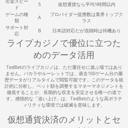
出金スピー
S
仮想通貨なら平均1時間以内
ド
ゲームの種
プロバイダー提携数は業界トップク
A
類
ラス
サポート対
B
日本語対応だが混雑時は待機あり
応
ライブカジノで優位に立つた
めのデータ活用
TedBetのライブカジノは、ただ運任せに遊ぶ場ではあり
ません。バカラやルーレットでは、過去100ゲーム分の履
歴データがリアルタイムで閲覧可能です。このデータを統
計的に分析し、ベット額を調整するマネーマネジメントを
徹底することが、長期的な収支を安定させる唯一の道で
す。感情的な「追い上げ」は、TedBetのような高ボラテ
ィリティな環境では破滅を意味します。
仮想通貨決済のメリットとセ