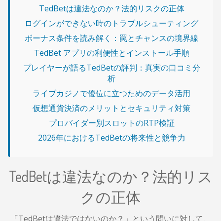
TedBetは違法なのか？法的リスクの正体
ログインができない時のトラブルシューティング
ボーナス条件を読み解く：罠とチャンスの境界線
TedBet アプリの利便性とインストール手順
プレイヤーが語るTedBetの評判：真実の口コミ分
析
ライブカジノで優位に立つためのデータ活用
仮想通貨決済のメリットとセキュリティ対策
プロバイダー別スロットのRTP検証
2026年におけるTedBetの将来性と競争力
TedBetは違法なのか？法的リス
クの正体
「TedBetは違法ではないのか？」という問いに対して、