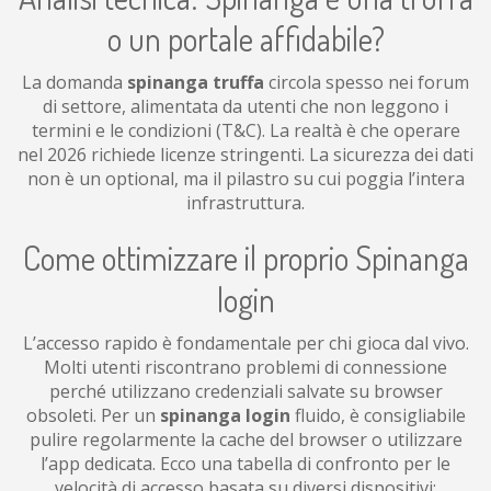
o un portale affidabile?
La domanda
spinanga truffa
circola spesso nei forum
di settore, alimentata da utenti che non leggono i
termini e le condizioni (T&C). La realtà è che operare
nel 2026 richiede licenze stringenti. La sicurezza dei dati
non è un optional, ma il pilastro su cui poggia l’intera
infrastruttura.
Come ottimizzare il proprio Spinanga
login
L’accesso rapido è fondamentale per chi gioca dal vivo.
Molti utenti riscontrano problemi di connessione
perché utilizzano credenziali salvate su browser
obsoleti. Per un
spinanga login
fluido, è consigliabile
pulire regolarmente la cache del browser o utilizzare
l’app dedicata. Ecco una tabella di confronto per le
velocità di accesso basata su diversi dispositivi: