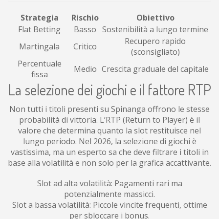
Strategia
Rischio
Obiettivo
Flat Betting
Basso
Sostenibilità a lungo termine
Recupero rapido
Martingala
Critico
(sconsigliato)
Percentuale
Medio
Crescita graduale del capitale
fissa
La selezione dei giochi e il fattore RTP
Non tutti i titoli presenti su Spinanga offrono le stesse
probabilità di vittoria. L’RTP (Return to Player) è il
valore che determina quanto la slot restituisce nel
lungo periodo. Nel 2026, la selezione di giochi è
vastissima, ma un esperto sa che deve filtrare i titoli in
base alla volatilità e non solo per la grafica accattivante.
Slot ad alta volatilità: Pagamenti rari ma
potenzialmente massicci.
Slot a bassa volatilità: Piccole vincite frequenti, ottime
per sbloccare i bonus.