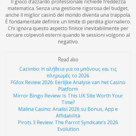
Il gioco d’azzardo professionale richiede freddezza
matematica. Senza una gestione rigorosa del budget,
anche il miglior casinò del mondo diventa una trappola.
È fondamentale definire un limite di perdita giornaliero.
Chi ignora questo aspetto finisce inevitabilmente per
cercare colpevoli esterni quando le sessioni volgono al
negativo.
Read also
Cazimbo: Η αλήθεια για τα μπόνους και τις
πληρωμές το 2026
FGfox Review 2026: Eerlijke Analyse van het Casino
Platform
Mirror Bingo Review: Is This UK Site Worth Your
Time?
Malina Casino: Analisi 2026 su Bonus, App e
Affidabilità
Pirots 3 Review: The Parrot Syndicate’s 2026
Evolution