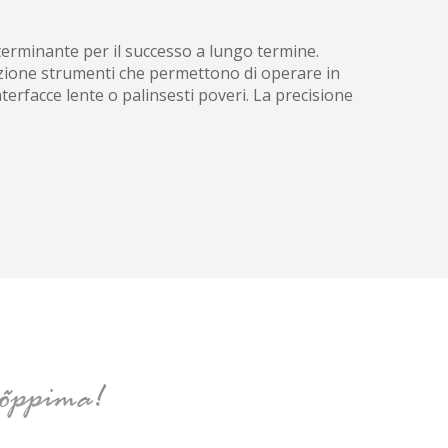
eterminante per il successo a lungo termine.
izione strumenti che permettono di operare in
nterfacce lente o palinsesti poveri. La precisione