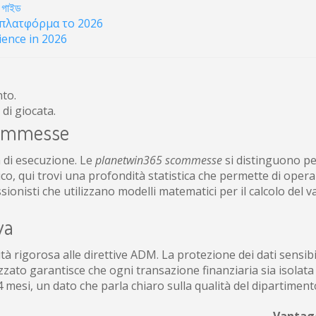
 গাইড
ν πλατφόρμα το 2026
ience in 2026
nto.
di giocata.
scommesse
à di esecuzione. Le
planetwin365 scommesse
si distinguono per
ico, qui trovi una profondità statistica che permette di opera
sionisti che utilizzano modelli matematici per il calcolo del v
va
tà rigorosa alle direttive ADM. La protezione dei dati sensib
tilizzato garantisce che ogni transazione finanziaria sia isolata
24 mesi, un dato che parla chiaro sulla qualità del dipartiment