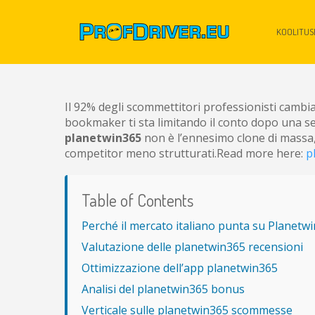
KOOLITUS
Il 92% degli scommettitori professionisti cambia 
bookmaker ti sta limitando il conto dopo una seri
planetwin365
non è l’ennesimo clone di massa, 
competitor meno strutturati.Read more here:
p
Table of Contents
Perché il mercato italiano punta su Planetw
Valutazione delle planetwin365 recensioni
Ottimizzazione dell’app planetwin365
Analisi del planetwin365 bonus
Verticale sulle planetwin365 scommesse