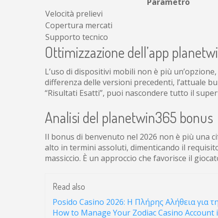
Parametro
Velocità prelievi
Copertura mercati
Supporto tecnico
Ottimizzazione dell’app planet
L’uso di dispositivi mobili non è più un’opzione,
differenza delle versioni precedenti, l’attuale b
“Risultati Esatti”, puoi nascondere tutto il superf
Analisi del planetwin365 bonus
Il bonus di benvenuto nel 2026 non è più una cifr
alto in termini assoluti, dimenticando il requisi
massiccio. È un approccio che favorisce il gioca
Read also
Posido Casino 2026: Η Πλήρης Αλήθεια για 
How to Manage Your Zodiac Casino Account 