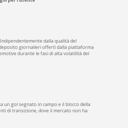
io per l’utente
 Indipendentemente dalla qualità del
 deposito giornalieri offerti dalla piattaforma
tive durante le fasi di alta volatilità del
ra un gol segnato in campo e il blocco della
nti di transizione, dove il mercato non ha