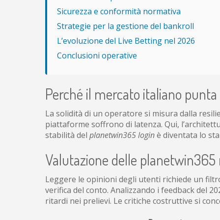
Sicurezza e conformità normativa
Strategie per la gestione del bankroll
L’evoluzione del Live Betting nel 2026
Conclusioni operative
Perché il mercato italiano punt
La solidità di un operatore si misura dalla resi
piattaforme soffrono di latenza. Qui, l’architett
stabilità del
planetwin365 login
è diventata lo st
Valutazione delle planetwin365 
Leggere le opinioni degli utenti richiede un filt
verifica del conto. Analizzando i feedback del 
ritardi nei prelievi. Le critiche costruttive si c