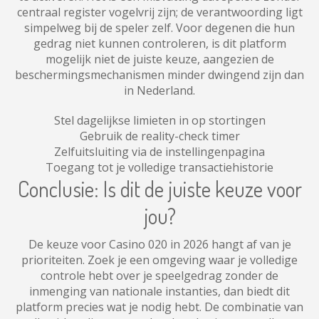
centraal register vogelvrij zijn; de verantwoording ligt
simpelweg bij de speler zelf. Voor degenen die hun
gedrag niet kunnen controleren, is dit platform
mogelijk niet de juiste keuze, aangezien de
beschermingsmechanismen minder dwingend zijn dan
in Nederland.
Stel dagelijkse limieten in op stortingen
Gebruik de reality-check timer
Zelfuitsluiting via de instellingenpagina
Toegang tot je volledige transactiehistorie
Conclusie: Is dit de juiste keuze voor
jou?
De keuze voor Casino 020 in 2026 hangt af van je
prioriteiten. Zoek je een omgeving waar je volledige
controle hebt over je speelgedrag zonder de
inmenging van nationale instanties, dan biedt dit
platform precies wat je nodig hebt. De combinatie van