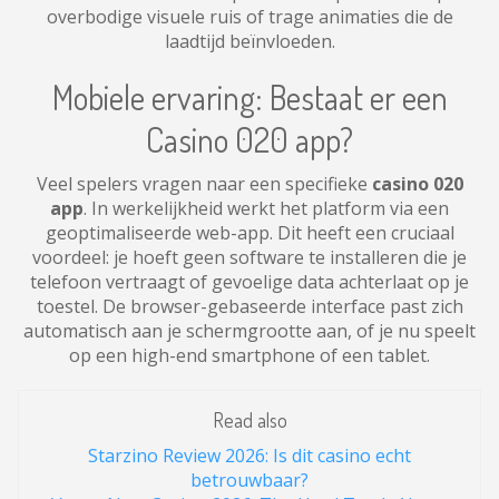
overbodige visuele ruis of trage animaties die de
laadtijd beïnvloeden.
Mobiele ervaring: Bestaat er een
Casino 020 app?
Veel spelers vragen naar een specifieke
casino 020
app
. In werkelijkheid werkt het platform via een
geoptimaliseerde web-app. Dit heeft een cruciaal
voordeel: je hoeft geen software te installeren die je
telefoon vertraagt of gevoelige data achterlaat op je
toestel. De browser-gebaseerde interface past zich
automatisch aan je schermgrootte aan, of je nu speelt
op een high-end smartphone of een tablet.
Read also
Starzino Review 2026: Is dit casino echt
betrouwbaar?