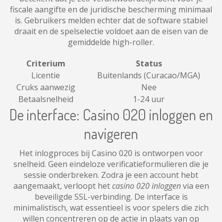
fiscale aangifte en de juridische bescherming minimaal
is. Gebruikers melden echter dat de software stabiel
draait en de spelselectie voldoet aan de eisen van de
gemiddelde high-roller.
Criterium
Status
Licentie
Buitenlands (Curacao/MGA)
Cruks aanwezig
Nee
Betaalsnelheid
1-24 uur
De interface: Casino 020 inloggen en
navigeren
Het inlogproces bij Casino 020 is ontworpen voor
snelheid. Geen eindeloze verificatieformulieren die je
sessie onderbreken. Zodra je een account hebt
aangemaakt, verloopt het
casino 020 inloggen
via een
beveiligde SSL-verbinding. De interface is
minimalistisch, wat essentieel is voor spelers die zich
willen concentreren op de actie in plaats van op