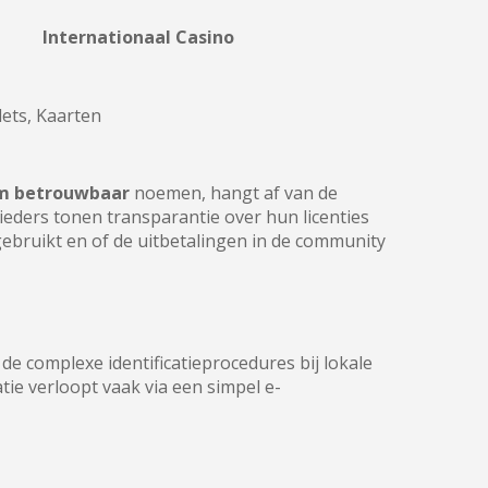
Internationaal Casino
lets, Kaarten
om betrouwbaar
noemen, hangt af van de
ders tonen transparantie over hun licenties
 gebruikt en of de uitbetalingen in de community
 complexe identificatieprocedures bij lokale
tie verloopt vaak via een simpel e-