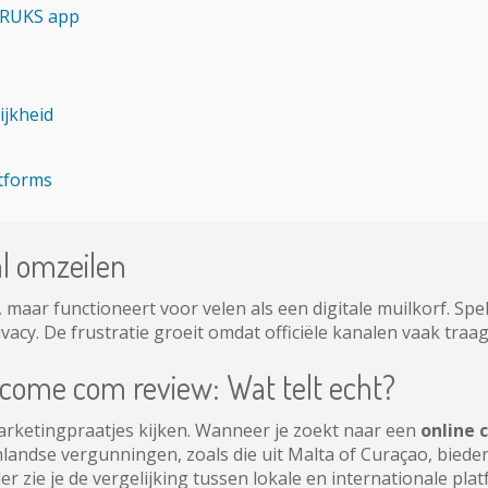
 CRUKS app
ijkheid
atforms
l omzeilen
, maar functioneert voor velen als een digitale muilkorf. S
acy. De frustratie groeit omdat officiële kanalen vaak traag
come com review: Wat telt echt?
marketingpraatjes kijken. Wanneer je zoekt naar een
online 
nlandse vergunningen, zoals die uit Malta of Curaçao, biede
r zie je de vergelijking tussen lokale en internationale plat