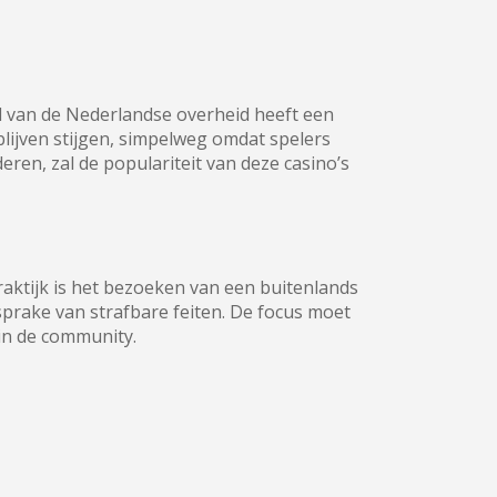
eid van de Nederlandse overheid heeft een
blijven stijgen, simpelweg omdat spelers
ren, zal de populariteit van deze casino’s
praktijk is het bezoeken van een buitenlands
sprake van strafbare feiten. De focus moet
 in de community.