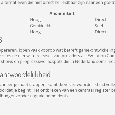
lternatieven die niet direct herleidbaar zijn naar een goktr
Anonimiteit
Hoog
Direct
Gemiddeld
Snel
Hoog
Direct
6
 opereren, lopen vaak voorop wat betreft game-ontwikkeling.
sites de nieuwste releases van providers als Evolution Gami
e shows en progressieve jackpots die in Nederland soms niet
rantwoordelijkheid
nneer je moet stoppen, komt de verantwoordelijkheid volledig
voordat je begint. Het ontbreken van een centraal register be
elbudget zonder digitale bemoeienis.