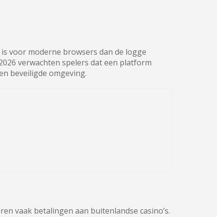
 is voor moderne browsers dan de logge
In 2026 verwachten spelers dat een platform
en beveiligde omgeving.
ren vaak betalingen aan buitenlandse casino’s.