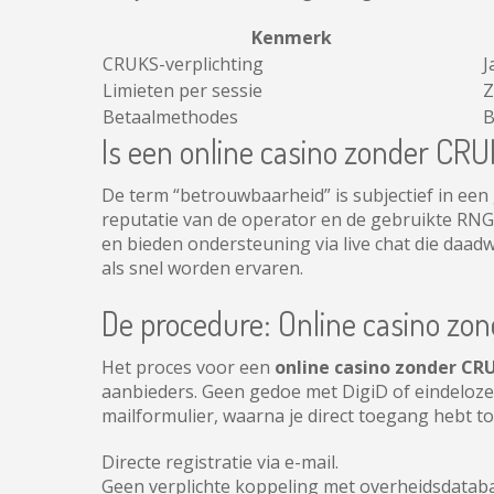
Kenmerk
CRUKS-verplichting
J
Limieten per sessie
Z
Betaalmethodes
B
Is een online casino zonder C
De term “betrouwbaarheid” is subjectief in een 
reputatie van de operator en de gebruikte RN
en bieden ondersteuning via live chat die daadw
als snel worden ervaren.
De procedure: Online casino zo
Het proces voor een
online casino zonder CR
aanbieders. Geen gedoe met DigiD of eindeloze 
mailformulier, waarna je direct toegang hebt tot
Directe registratie via e-mail.
Geen verplichte koppeling met overheidsdatab