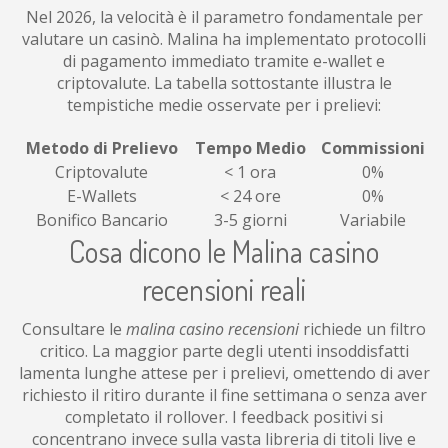
Nel 2026, la velocità è il parametro fondamentale per
valutare un casinò. Malina ha implementato protocolli
di pagamento immediato tramite e-wallet e
criptovalute. La tabella sottostante illustra le
tempistiche medie osservate per i prelievi:
Metodo di Prelievo
Tempo Medio
Commissioni
Criptovalute
< 1 ora
0%
E-Wallets
< 24 ore
0%
Bonifico Bancario
3-5 giorni
Variabile
Cosa dicono le Malina casino
recensioni reali
Consultare le
malina casino recensioni
richiede un filtro
critico. La maggior parte degli utenti insoddisfatti
lamenta lunghe attese per i prelievi, omettendo di aver
richiesto il ritiro durante il fine settimana o senza aver
completato il rollover. I feedback positivi si
concentrano invece sulla vasta libreria di titoli live e