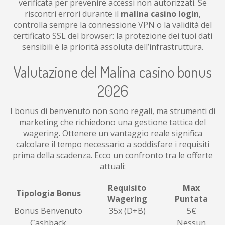
verificata per prevenire accessi non autorizzati. Se
riscontri errori durante il
malina casino login
,
controlla sempre la connessione VPN o la validità del
certificato SSL del browser: la protezione dei tuoi dati
sensibili è la priorità assoluta dell’infrastruttura.
Valutazione del Malina casino bonus
2026
I bonus di benvenuto non sono regali, ma strumenti di
marketing che richiedono una gestione tattica del
wagering. Ottenere un vantaggio reale significa
calcolare il tempo necessario a soddisfare i requisiti
prima della scadenza. Ecco un confronto tra le offerte
attuali:
Requisito
Max
Tipologia Bonus
Wagering
Puntata
Bonus Benvenuto
35x (D+B)
5€
Cashback
Nessun