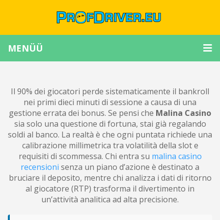
MENÜÜ
Il 90% dei giocatori perde sistematicamente il bankroll
nei primi dieci minuti di sessione a causa di una
gestione errata dei bonus. Se pensi che
Malina Casino
sia solo una questione di fortuna, stai già regalando
soldi al banco. La realtà è che ogni puntata richiede una
calibrazione millimetrica tra volatilità della slot e
requisiti di scommessa. Chi entra su
malina casino
recensioni
senza un piano d’azione è destinato a
bruciare il deposito, mentre chi analizza i dati di ritorno
al giocatore (RTP) trasforma il divertimento in
un’attività analitica ad alta precisione.