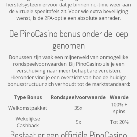
herstelsysteem ervoor dat je binnen no-time weer aan
de virtuele speeltafels zit. Voor wie extra beveiliging
wenst, is de 2FA-optie een absolute aanrader.
De PinoCasino bonus onder de loep
genomen
Bonussen zijn vaak een mijnenveld van onmogelijke
rondspeelvoorwaarden. Bij PinoCasino zie je een
verschuiving naar meer behapbare vereisten.
Hieronder vind je een overzicht van hoe de huidige
bonusstructuur zich verhoudt tot de marktstandaard:
Type Bonus
Rondspeelvoorwaarde
Waarde
100% +
Welkomstpakket
35x
spins
Wekelijkse
5x
Tot 20%
Cashback
Bestaat er een officiële PinoCasino