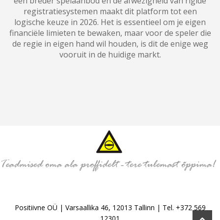
een breder spelaanbod en de afwezigheid van rigide
registratiesystemen maakt dit platform tot een
logische keuze in 2026. Het is essentieel om je eigen
financiële limieten te bewaken, maar voor de speler die
de regie in eigen hand wil houden, is dit de enige weg
vooruit in de huidige markt.
Positiivne OÜ | Varsaallika 46, 12013 Tallinn | Tel. +372 569
12301