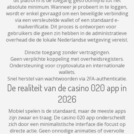
dit platform is de toegang gestroomlijnd tot het
absolute minimum. Wanneer je probeert in te loggen,
wordt er enkel gevraagd om een beveiligde verbinding
via een versleutelde wallet of een standaard e-
mailverificatie. Dit proces is ontworpen voor
gebruikers die geen zin hebben in de administratieve
overhead die de lokale Nederlandse wetgeving vereist.
Directe toegang zonder vertragingen.
Geen verplichte koppeling met overheidsregisters.
Ondersteuning voor cryptovaluta en internationale
wallets.
Snel herstel van wachtwoorden via 2FA-authenticatie.
De realiteit van de casino 020 app in
2026
Mobiel spelen is de standaard, maar de meeste apps
zijn zwaar en traag. De casino 020 app onderscheidt
zich door een minimalistische interface die focust op
directe actie. Geen onnodige animaties of overvolle