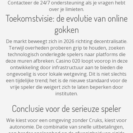
Contacteer de 24/7 ondersteuning als je vragen hebt
over je limieten.
Toekomstvisie: de evolutie van online
gokken
De markt beweegt zich in 2026 richting decentralisatie.
Terwijl overheden proberen grip te houden, zoeken
technologisch onderlegde spelers naar platforms die
deze muren afbreken. Casino 020 loopt voorop in deze
ontwikkeling door infrastructuur aan te bieden die
ongevoelig is voor lokale wetgeving. Dit is niet slechts
een tijdelijke trend; het is de nieuwe standaard voor de
vrije speler die weigert zich te laten beperken door
instituten.
Conclusie voor de serieuze speler
Wie kiest voor een omgeving zonder Cruks, kiest voor
autonomie. De combinatie van snelle uitbetalingen,