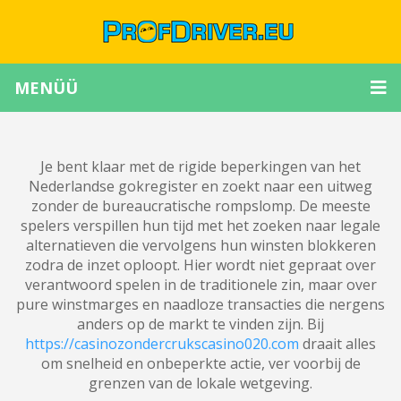
MENÜÜ
Je bent klaar met de rigide beperkingen van het
Nederlandse gokregister en zoekt naar een uitweg
zonder de bureaucratische rompslomp. De meeste
spelers verspillen hun tijd met het zoeken naar legale
alternatieven die vervolgens hun winsten blokkeren
zodra de inzet oploopt. Hier wordt niet gepraat over
verantwoord spelen in de traditionele zin, maar over
pure winstmarges en naadloze transacties die nergens
anders op de markt te vinden zijn. Bij
https://casinozondercrukscasino020.com
draait alles
om snelheid en onbeperkte actie, ver voorbij de
grenzen van de lokale wetgeving.