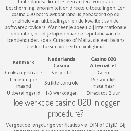
buitenlandse licenties een andere vorm van
bescherming: anonimiteit en directe uitbetalingen. Een
casino 020 betrouwbaar label is gebaseerd op de
snelheid van uitbetalingen en de kwaliteit van de
softwareproviders. Wanneer je speelt bij internationale
entiteiten, moet je kijken naar de reputatie van de
licentiehouder, zoals Curacao of Malta, die een balans
bieden tussen vrijheid en veiligheid.
Nederlands
Casino 020
Kenmerk
Casino
Alternatief
Cruks registratie
Verplicht
Geen
Limieten per
Persoonlijk
Strikte controle
maand
instelbaar
Uitbetalingstijd
1-3 werkdagen
Direct tot 2 uur
Hoe werkt de casino 020 inloggen
procedure?
Vergeet de langdurige verificaties via iDIN of DigiD. Bij