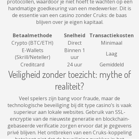
protocollen, waardoor je niet hoeft te wachten op een
handmatige goedkeuring van een medewerker. Dit is
de essentie van een casino zonder Cruks: de baas
blijven over je eigen kapitaal.
Betaalmethode
Snelheid
Transactiekosten
Crypto (BTC/ETH)
Direct
Minimaal
E-Wallets
Binnen 1
Laag
(Skrill/Neteller)
uur
Creditcard
24 uur
Gemiddeld
Veiligheid zonder toezicht: mythe of
realiteit?
Veel spelers zijn bang voor fraude, maar de
technologische beveiliging bij dit type casino’s is vaak
superieur aan lokale websites. Gebruik van SSL-
encryptie van de nieuwste generatie en blockchain-
gebaseerde verificatie zorgen ervoor dat je gegevens
privé blijven. Het ontbreken van een Cruks-koppeling