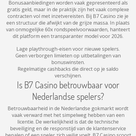
Bonusaanbiedingen worden vaak gepresenteerd als
gratis geld, maar in de praktijk zijn het vaak complexe
contracten vol met inzetvereisten. Bij B7 Casino zie je
een structuur die afwijkt van de grijze massa. In plaats
van onmogelijke 60x rondspeelvoorwaarden, hanteert
dit platform een transparanter model voor 2026.
Lage playthrough-eisen voor nieuwe spelers.
Geen verborgen limieten op uitbetalingen van
bonuswinsten.
Regelmatige cashbacks die direct op je saldo
verschijnen.
Is B7 Casino betrouwbaar voor
Nederlandse spelers?
Betrouwbaarheid in de Nederlandse gokmarkt wordt
vaak verward met het simpelweg hebben van een
licentie. De werkelijkheid is dat de technische
beveiliging en de responstijd van de klantenservice
bepalen of een speler zich veilig voelt. B7 Casino scoort