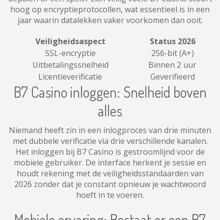
hoog op encryptieprotocollen, wat essentieel is in een
jaar waarin datalekken vaker voorkomen dan ooit.
Veiligheidsaspect
Status 2026
SSL-encryptie
256-bit (A+)
Uitbetalingssnelheid
Binnen 2 uur
Licentieverificatie
Geverifieerd
B7 Casino inloggen: Snelheid boven
alles
Niemand heeft zin in een inlogproces van drie minuten
met dubbele verificatie via drie verschillende kanalen.
Het inloggen bij B7 Casino is gestroomlijnd voor de
mobiele gebruiker. De interface herkent je sessie en
houdt rekening met de veiligheidsstandaarden van
2026 zonder dat je constant opnieuw je wachtwoord
hoeft in te voeren.
Mobiele ervaring: Bestaat er een B7