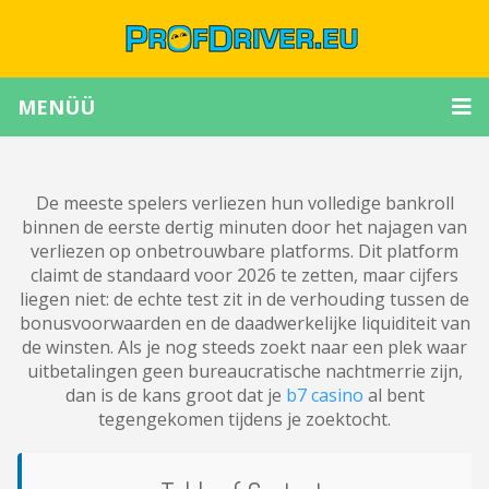
MENÜÜ
De meeste spelers verliezen hun volledige bankroll
binnen de eerste dertig minuten door het najagen van
verliezen op onbetrouwbare platforms. Dit platform
claimt de standaard voor 2026 te zetten, maar cijfers
liegen niet: de echte test zit in de verhouding tussen de
bonusvoorwaarden en de daadwerkelijke liquiditeit van
de winsten. Als je nog steeds zoekt naar een plek waar
uitbetalingen geen bureaucratische nachtmerrie zijn,
dan is de kans groot dat je
b7 casino
al bent
tegengekomen tijdens je zoektocht.