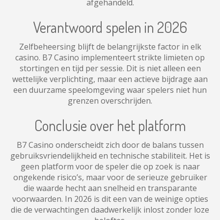
afgehandeld.
Verantwoord spelen in 2026
Zelfbeheersing blijft de belangrijkste factor in elk
casino. B7 Casino implementeert strikte limieten op
stortingen en tijd per sessie. Dit is niet alleen een
wettelijke verplichting, maar een actieve bijdrage aan
een duurzame speelomgeving waar spelers niet hun
grenzen overschrijden.
Conclusie over het platform
B7 Casino onderscheidt zich door de balans tussen
gebruiksvriendelijkheid en technische stabiliteit. Het is
geen platform voor de speler die op zoek is naar
ongekende risico’s, maar voor de serieuze gebruiker
die waarde hecht aan snelheid en transparante
voorwaarden. In 2026 is dit een van de weinige opties
die de verwachtingen daadwerkelijk inlost zonder loze