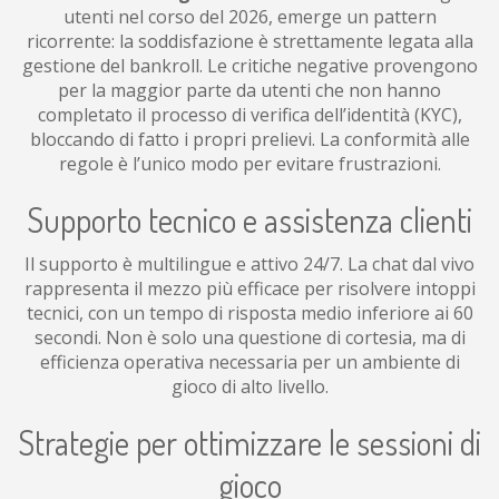
utenti nel corso del 2026, emerge un pattern
ricorrente: la soddisfazione è strettamente legata alla
gestione del bankroll. Le critiche negative provengono
per la maggior parte da utenti che non hanno
completato il processo di verifica dell’identità (KYC),
bloccando di fatto i propri prelievi. La conformità alle
regole è l’unico modo per evitare frustrazioni.
Supporto tecnico e assistenza clienti
Il supporto è multilingue e attivo 24/7. La chat dal vivo
rappresenta il mezzo più efficace per risolvere intoppi
tecnici, con un tempo di risposta medio inferiore ai 60
secondi. Non è solo una questione di cortesia, ma di
efficienza operativa necessaria per un ambiente di
gioco di alto livello.
Strategie per ottimizzare le sessioni di
gioco